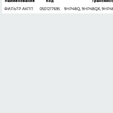
Наименование
Код
Трансмис
ФИЛЬТР АКПП
0501217695
9HP48Q, 9HP48QX, 9HP4