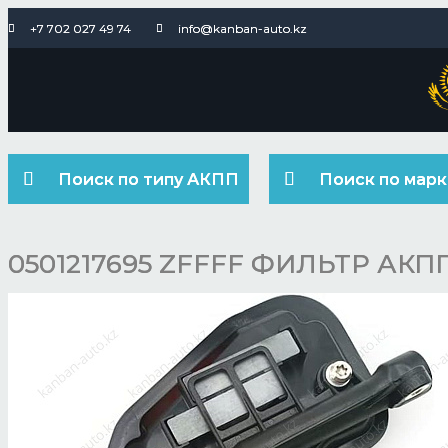
+7 702 027 49 74
info@kanban-auto.kz
Поиск по типу АКПП
Поиск по марк
0501217695 ZFFFF ФИЛЬТР АКП