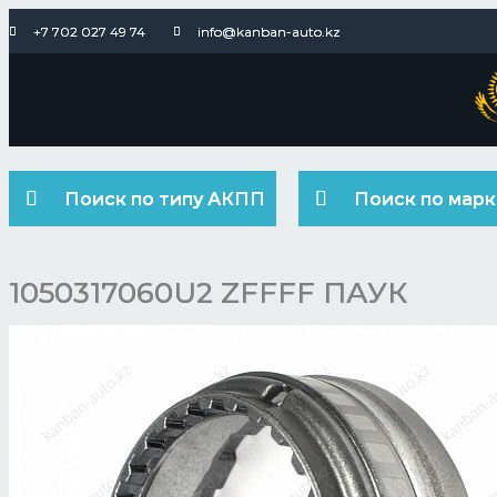
+7 702 027 49 74
info@kanban-auto.kz
Поиск по типу АКПП
Поиск по марк
1050317060U2 ZFFFF ПАУК