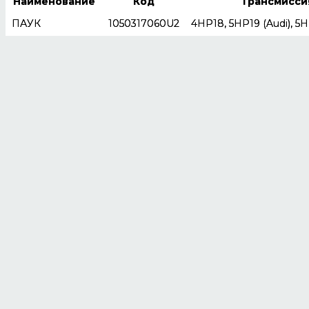
Наименование
Код
Трансмисси
ПАУК
1050317060U2
4HP18, 5HP19 (Audi), 