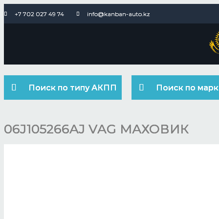
+7 702 027 49 74
info@kanban-auto.kz
Поиск по типу АКПП
Поиск по марк
06J105266AJ VAG МАХОВИК