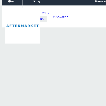
Фото
Код
Наиме
0AMFLWHE129-8
МАХОВИК
см. аналоги