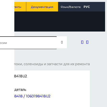
Контакты
Документация
Язык/Валюта:
РУС
еские блоки, соленоиды и запчасти для их ремонта
1060128418U2
ZFFFF
Новая деталь
1060198418
/
1060198418U2