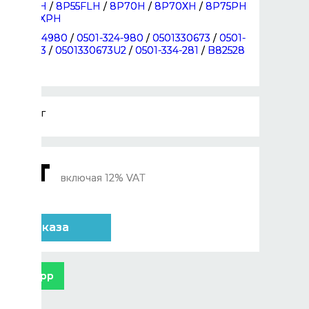
8P55AH
/
8P55FLH
/
8P70H
/
8P70XH
/
8P75PH
/
8P75XPH
0501324980
/
0501-324-980
/
0501330673
/
0501-
330-673
/
0501330673U2
/
0501-334-281
/
B82528
0.263 кг
 KZT
включая 12% VAT
ли
 для заказа
 WhatsApp