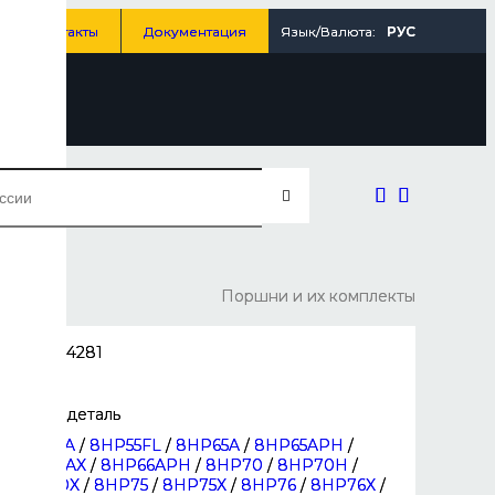
Контакты
Документация
Язык/Валюта:
РУС
Поршни и их комплекты
0501334281
ZFFFF
Новая деталь
8HP55A
/
8HP55FL
/
8HP65A
/
8HP65APH
/
8HP65AX
/
8HP66APH
/
8HP70
/
8HP70H
/
8HP70X
/
8HP75
/
8HP75X
/
8HP76
/
8HP76X
/