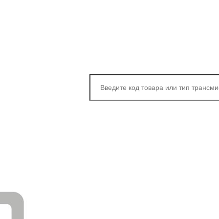
Каталог
Подбор по авто
Услуги
по марке авто
НЬ
Артикул
Производитель
Состояние
Тип трансмиссии