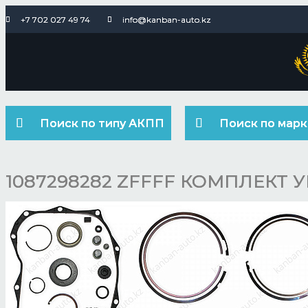
+7 702 027 49 74
info@kanban-auto.kz
Поиск по типу АКПП
Поиск по марк
1087298282 ZFFFF КОМПЛЕКТ