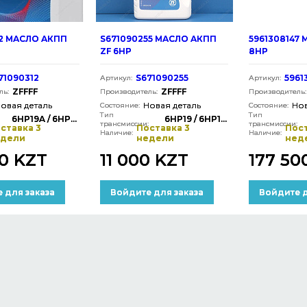
12 МАСЛО АКПП
S671090255 МАСЛО АКПП
5961308147
ZF 6HP
8HP
71090312
S671090255
5961
Артикул:
Артикул:
ZFFFF
ZFFFF
ль:
Производитель:
Производитель:
овая деталь
Новая деталь
Нов
Состояние:
Состояние:
Тип
Тип
6HP19A / 6HP26A
6HP19 / 6HP19A
трансмиссии:
трансмиссии:
ставка 3
Поставка 3
Пост
Наличие:
Наличие:
едели
недели
нед
0 KZT
11 000 KZT
177 50
 для заказа
Войдите для заказа
Войдите д