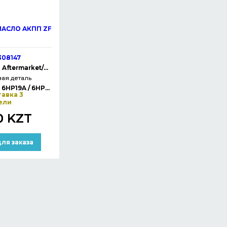
 МАСЛО АКПП ZF
308147
Aftermarket/OEM
ая деталь
6HP19A / 6HP26A
авка 3
ели
0 KZT
ля заказа