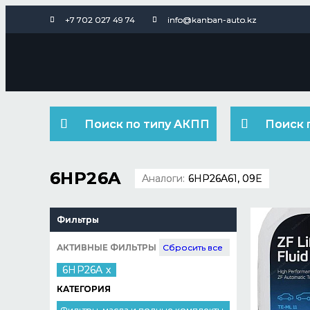
+7 702 027 49 74
info@kanban-auto.kz
Поиск по типу АКПП
Поиск 
6HP26A
Аналоги:
6HP26A61, 09E
Фильтры
АКТИВНЫЕ ФИЛЬТРЫ
Сбросить все
6HP26A
x
КАТЕГОРИЯ
Фильтры, масла и полные комплекты