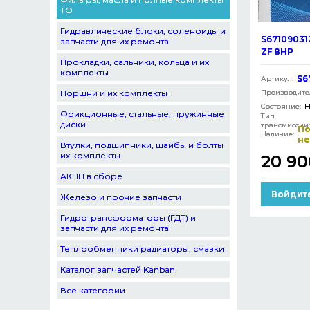
ТО
Гидравлические блоки, соленоиды и
S6710903
запчасти для их ремонта
ZF 8HP
Прокладки, сальники, кольца и их
комплекты
S6
Артикул:
Поршни и их комплекты
Производите
Н
Состояние:
Фрикционные, стальные, пружинные
Тип
диски
трансмиссии:
По
Наличие:
н
Втулки, подшипники, шайбы и болты
их комплекты
20 90
АКПП в сборе
Войдите
Железо и прочие запчасти
Гидротрансформаторы (ГДТ) и
запчасти для их ремонта
Теплообменники радиаторы, смазки
Каталог запчастей Kanban
Все категории