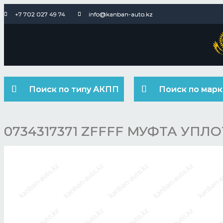
+7 702 027 49 74
info@kanban-auto.kz
Поиск по типу АКПП
Поиск по марк
0734317371 ZFFFF МУФТА УП