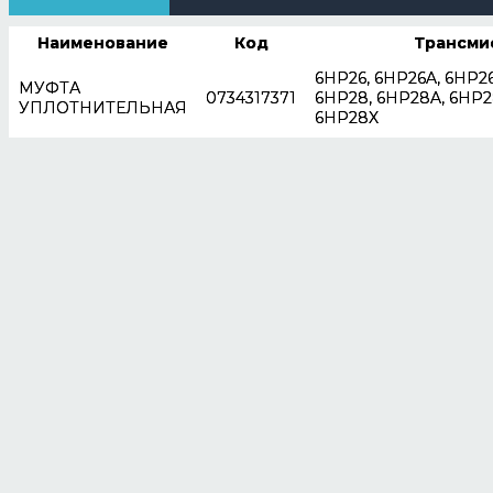
Наименование
Код
Трансми
6HP26, 6HP26A, 6HP26
МУФТА
0734317371
6HP28, 6HP28A, 6HP2
УПЛОТНИТЕЛЬНАЯ
6HP28X